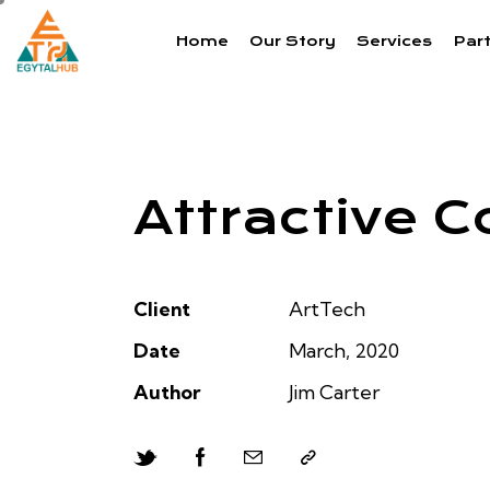
Home
Our Story
Services
Par
Attractive C
Client
ArtTech
Date
March, 2020
Author
Jim Carter