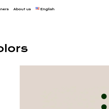
tners
About us
English
olors