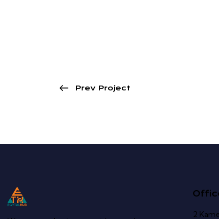
Prev Project
Offic
2 Kame