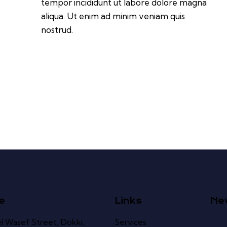
tempor incididunt ut labore dolore magna
aliqua. Ut enim ad minim veniam quis
nostrud.
e
Links
Ne
l Wasef Street, Dokki,
Services